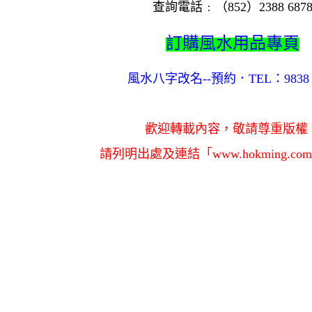
查詢電話﹕（852）2388 687
訂購風水用品專頁
風水八字改名--預約．TEL：9838 3
歡迎轉載內容，敬請尊重版權
請列明出處及連結「www.hokming.co