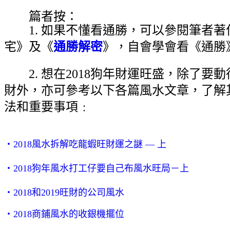
篇者按：
1. 如果不懂看通勝，可以參閱筆者著
宅》及《
通勝解密
》，自會學會看《通勝
2. 想在2018狗年財運旺盛，除了要
財外，亦可參考以下各篇風水文章，了解其
法和重要事項﹕
‧2018風水拆解吃龍蝦旺財運之謎 — 上
‧2018狗年風水打工仔要自己布風水旺局－上
‧2018和2019旺財的公司風水
‧2018商鋪風水的收銀機擺位