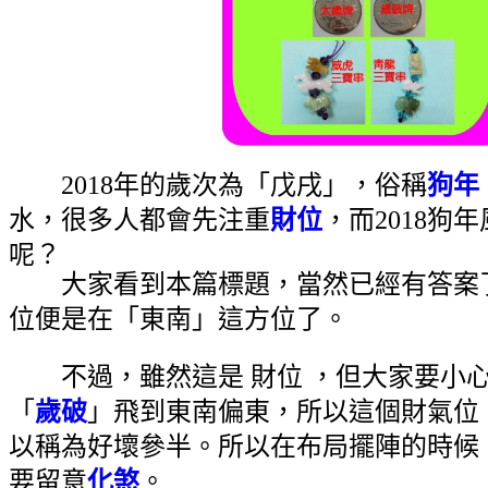
2018年的歲次為「戊戌」，俗稱
狗年
水，很多人都會先注重
財位
，而2018狗
呢？
大家看到本篇標題，當然已經有答案
位便是在「東南」這方位了。
不過，雖然這是 財位 ，但大家要小
「
歲破
」飛到東南偏東，所以這個財氣位
以稱為好壞參半。所以在布局擺陣的時候
要留意
化煞
。