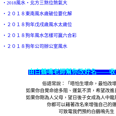
‧2018風水‧北方三煞位煞氣大
‧２０１８東南風水歲破位要化解
‧２０１８狗年戊戌歲風水太歲位
‧２０１８狗年風水怎樣可贏六合彩
‧２０１８狗年公司辦公室風水
由白鶴鳴老師幫你改好名——收費$
俗語常說：「唔怕生壞命，最怕改
如果你自覺命途多阻、運氣不濟，希望改進
如果你剛為人父母，望日後子女成為人中龍
你都可以藉著改名來增強自己的
可致電我們預約白鶴鳴先生