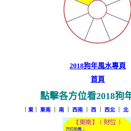
2018狗年風水專頁
首頁
點擊各方位看2018狗
｜
東
｜
東南
｜
南
｜
西南
｜
西
｜
西北
｜
北