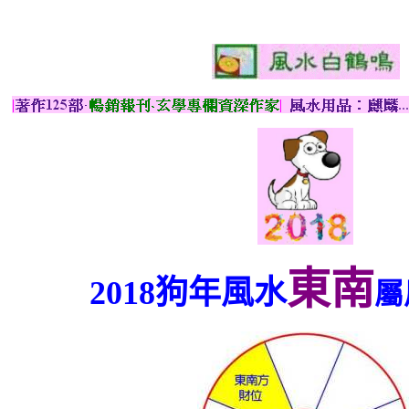
東南
2018狗年風水
屬