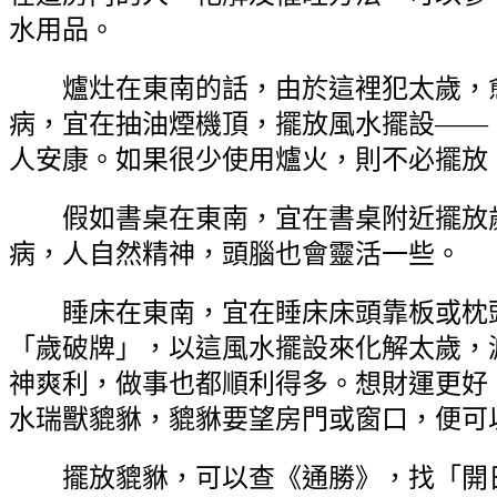
水用品。
爐灶在東南的話，由於這裡犯太歲，
病，宜在抽油煙機頂，擺放風水擺設——
人安康。如果很少使用爐火，則不必擺放
假如書桌在東南，宜在書桌附近擺放
病，人自然精神，頭腦也會靈活一些。
睡床在東南，宜在睡床床頭靠板或枕
「歲破牌」，以這風水擺設來化解太歲，
神爽利，做事也都順利得多。想財運更好
水瑞獸貔貅，貔貅要望房門或窗口，便可
擺放貔貅，可以查《通勝》，找「開