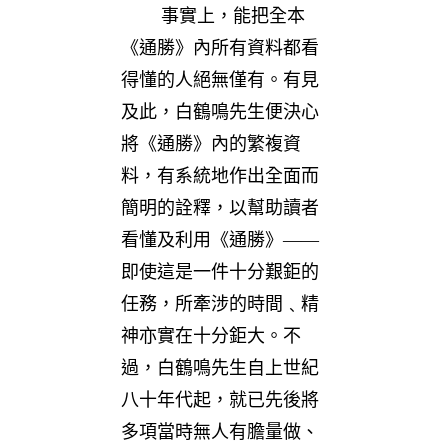
事實上，能把全本
《通勝》內所有資料都看
得懂的人絕無僅有。有見
及此，白鶴鳴先生便決心
將《通勝》內的繁複資
料，有系統地作出全面而
簡明的詮釋，以幫助讀者
看懂及利用《通勝》——
即使這是一件十分艱鉅的
任務，所牽涉的時間﹑精
神亦實在十分鉅大。不
過，白鶴鳴先生自上世紀
八十年代起，就已先後將
多項當時無人有膽量做、