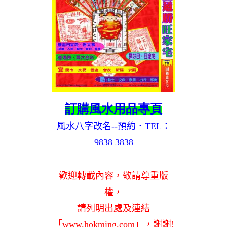
訂購風水用品專頁
風水八字改名--預約．TEL：
9838 3838
歡迎轉載內容，敬請尊重版
權，
請列明出處及連結
「www.hokming.com」，謝謝!