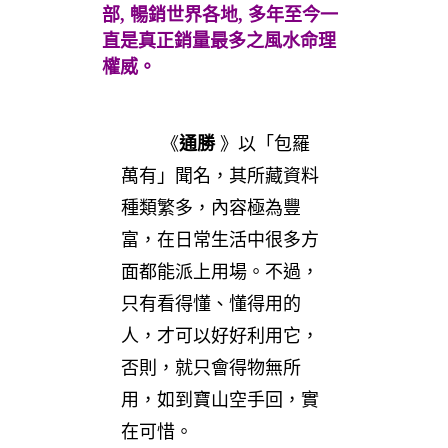
部, 暢銷世界各地, 多年至今一
直是真正銷量最多之風水命理
權威。
《
通勝
》以「包羅
萬有」聞名，其所藏資料
種類繁多，內容極為豐
富，在日常生活中很多方
面都能派上用場。不過，
只有看得懂、懂得用的
人，才可以好好利用它，
否則，就只會得物無所
用，如到寶山空手回，實
在可惜。