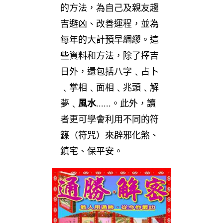
的方法，為自己及親友趨
吉避凶、改善運程，並為
每年的大計預早綢繆。這
些資料和方法，除了擇吉
日外，還包括八字﹑占卜
﹑掌相﹑面相﹑兆頭﹑解
夢﹑
風水
......。此外，讀
者更可學會利用不同的符
籙（符咒）來辟邪化煞、
鎮宅、保平安。