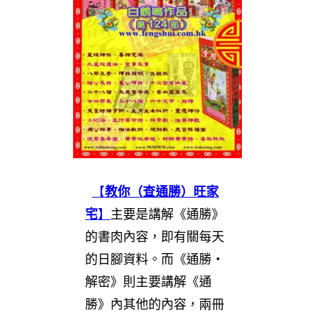
【
教你（查
通勝
）旺家
宅
】
主要是講解《通勝》
的書肉內容，即有關每天
的日腳資料。而《通勝‧
解密》則主要講解《通
勝》內其他的內容，兩冊