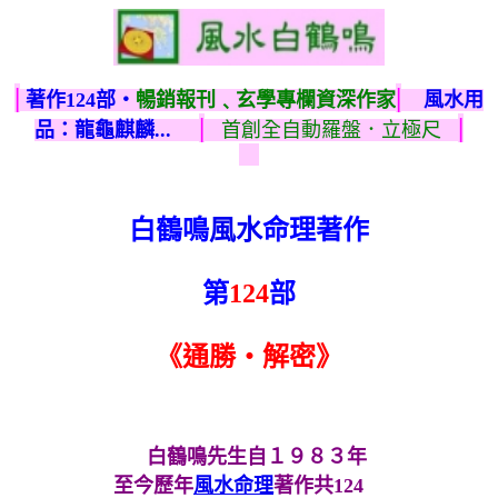
|
|
著作124部‧
暢銷報刊﹑玄學專欄資深作家
風水用
|
|
品：龍龜麒麟...
首創全自動羅盤．立極尺
白鶴鳴
風水
命理著作
第
124
部
《通勝‧解密》
白鶴鳴先生自１９８３年
至今歷年
風水命理
著作共124