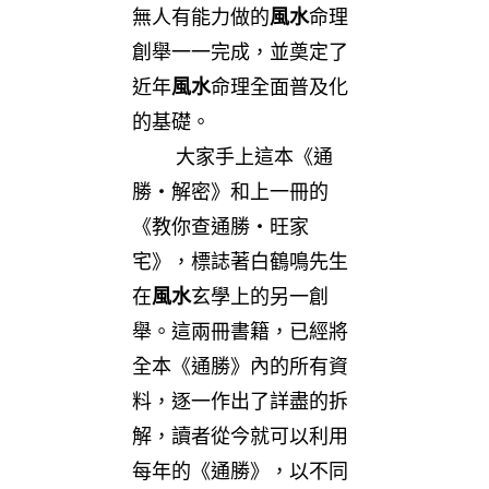
無人有能力做的
風水
命理
創舉一一完成，並奠定了
近年
風水
命理全面普及化
的基礎。
大家手上這本《通
勝‧解密》和上一冊的
《教你查通勝‧旺家
宅》，標誌著白鶴鳴先生
在
風水
玄學上的另一創
舉。這兩冊書籍，已經將
全本《通勝》內的所有資
料，逐一作出了詳盡的拆
解，讀者從今就可以利用
每年的《通勝》，以不同