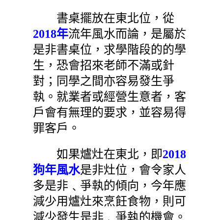
書桌擺放在東北位，從
2018年
流年風水而論，是屬於
是非書桌位，求學階段的的學
生，恐會招來老師不滿或針
對；同學之間亦容易發生爭
執。就業者或經營生意者，客
戶會有無理的要求，並容易得
罪客戶。
如果爐灶在東北，即
2018
狗年風水
是非灶位，會令家人
多是非﹑爭執的傾向，今年應
減少用爐灶來烹飪食物，則可
減少發生是非﹑爭執的機會。