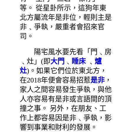
等。 從星卦所示，這狗年東
北方屬流年是非位，輕則主是
非﹑爭執，嚴重者會招來官
司。
陽宅風水要先看「門﹑房
﹑灶」(即
大門
﹑
睡床
﹑
爐
灶
)。如果它們位於東北方，
在2018年便會容易招惹
是非
，
家人之間容易發生爭執，與他
人亦容易有是非或言語間的頂
撞之事。 另外，在朋友、工
作上都容易因是非﹑爭執，影
響到事業和財利的發展。