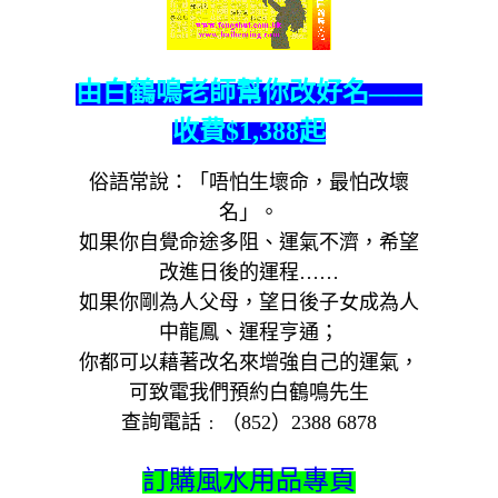
由白鶴鳴老師幫你改好名——
收費$1,388起
俗語常說：「唔怕生壞命，最怕改壞
名」。
如果你自覺命途多阻、運氣不濟，希望
改進日後的運程……
如果你剛為人父母，望日後子女成為人
中龍鳳、運程亨通；
你都可以藉著改名來增強自己的運氣，
可致電我們預約白鶴鳴先生
查詢電話﹕（852）2388 6878
訂購風水用品專頁