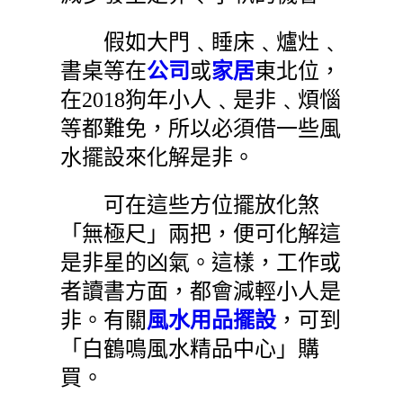
假如大門﹑睡床﹑爐灶﹑
書桌等在
公司
或
家居
東北位，
在2018狗年小人﹑是非﹑煩惱
等都難免，所以必須借一些風
水擺設來化解是非。
可在這些方位擺放化煞
「無極尺」兩把，便可化解這
是非星的凶氣。這樣，工作或
者讀書方面，都會減輕小人是
非。有關
風水用品擺設
，可到
「白鶴鳴風水精品中心」購
買。