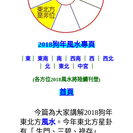
2018狗年風水專頁
｜
東
｜
東南
｜
南
｜
西南
｜
西
｜
西北
｜
北
｜
東北
｜
中宮
｜
(各方位2018風水將陸續刊登)
首頁
今篇為大家講解2018狗年
東北方
風水
。今年東北方星卦
有「 生門、三碧、祿存」