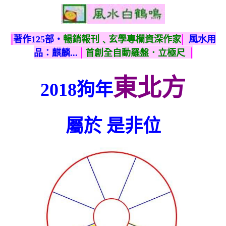
|
|
著作125部‧
暢銷報刊﹑玄學專欄資深作家
風水用
|
|
品：麒麟...
首創全自動羅盤．立極尺
東北方
2018狗年
屬於 是非位