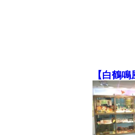
【
白鶴鳴