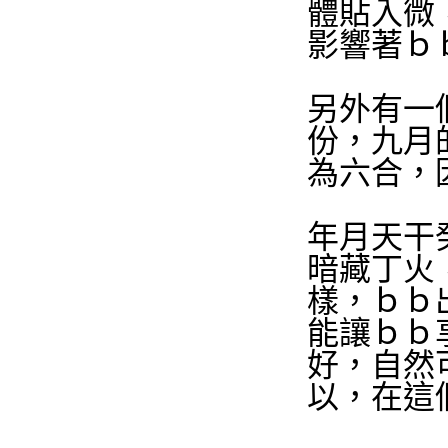
體貼入微
影響著ｂ
另外有一
份，九月
為六合，
年月天干
暗藏丁火
樣，ｂｂ
能讓ｂｂ
好，自然
以，在這