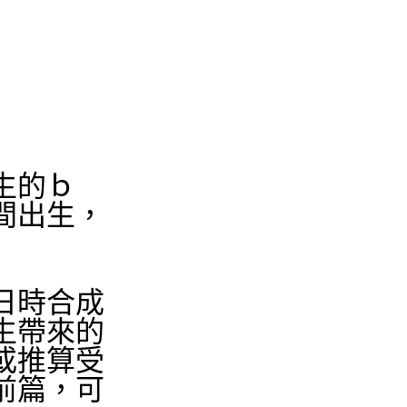
生的ｂ
間出生，
日時合成
生帶來的
或推算受
前篇，可