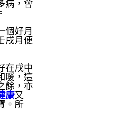
多病，會
。
一個好月
壬戌月便
好在戌中
和暖，這
之餘，亦
健康
又
寶。所