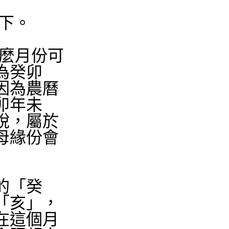
下。
麼月份可
為癸卯
因為農曆
卯年未
說，屬於
母緣份會
的「癸
「亥」，
在這個月