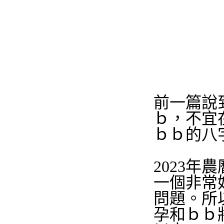
前一篇說
ｂ，不宜
ｂｂ的八
2023
一個非常
問題。所
孕和ｂｂ