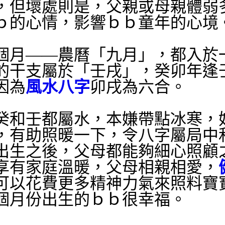
，但壞處則是，父親或母親體弱
ｂ的心情，影響ｂｂ童年的心境
個月——農曆「九月」，都入於
的干支屬於「壬戌」，癸卯年逢
因為
風水八字
卯戌為六合。
癸和壬都屬水，本嫌帶點冰寒，
，有助照暖一下，令八字屬局中
出生之後，父母都能夠細心照顧
享有家庭溫暖，父母相親相愛，
可以花費更多精神力氣來照料寶
個月份出生的ｂｂ很幸福。