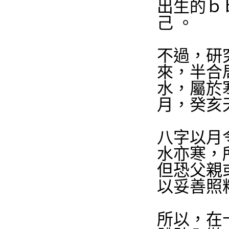
出生的ｂ
己 。
不過，研
來，半合
水，屬於
月，癸亥
八字以月
水亦寒，
但恐父親
以妥善照
所以，在