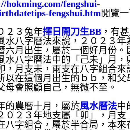
://hokming.com/fengshui-
irthdatetips-fengshui.htm
閱覽一
０２３兔年
擇日開刀生BB
，有甚
風水八字曆法來說，２０２３年
曆六月出生，屬於一個好月份。
風水八字曆法中的「己未」月，
卯，月支未，兩支在八字組合來
所以在這個月出生的ｂｂ，和父
父母會照顧自己，無微不至。
年的農曆十月，屬於
風水曆法
中
２０２３年地支屬「卯」，月支
在八字組合，屬於半合局，本來