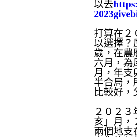
以去
https
2023giveb
打算在２
以選擇？
歲，在農
六月，為
月，年支
半合局，
比較好，
２０２３
亥」月，
兩個地支