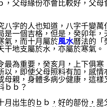
ｂ，父母緣份亦會比較好，父母
究八字的人也知道，八字千變萬
局是一個吉格，但是，癸卯年，
寒氣，而十月屬於
風水
曆法的「
天干地支屬於水，亦屬於寒氣。
令最為重要，癸亥月，上下俱寒
所以，即使父母照料有加，感情
或母親，身體多病少健康，這樣
料ｂｂ？
十月出生的ｂｂ，好的部份，是