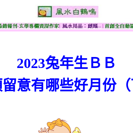
2023兔年生ＢＢ
須留意有哪些好月份（