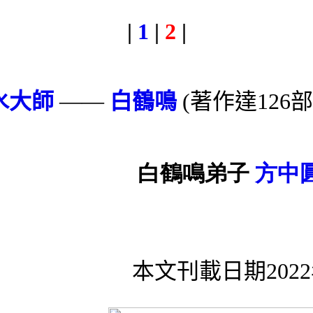
|
1
|
2
|
水大師
——
白鶴鳴
(著作達126
白鶴鳴弟子
方中
本文刊載日期2022