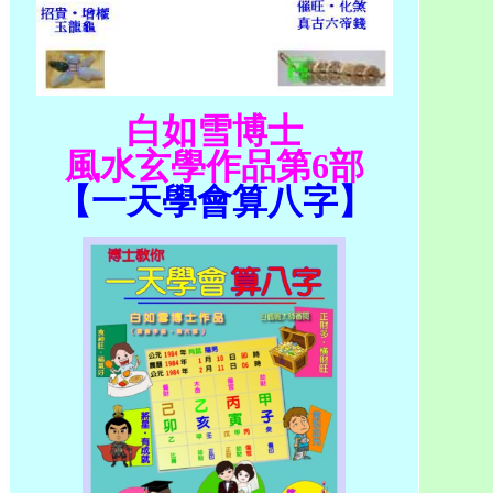
白如雪博士
風水玄學作品第
6
部
【一天學會算八字】