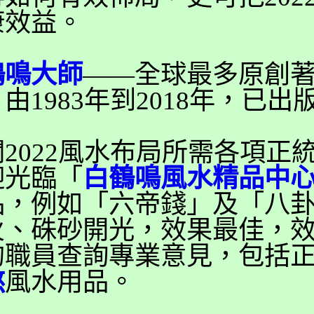
康效益。
鶴鳴大師
——全球最多原創
由1983年到2018年，已出
2022風水布局所需各項正
迎光臨「
白鶴鳴風水精品中
品，例如「六帝錢」及「八
火、硃砂開光，效果最佳，
的職員查詢專業意見，包括
煞
風水用品。