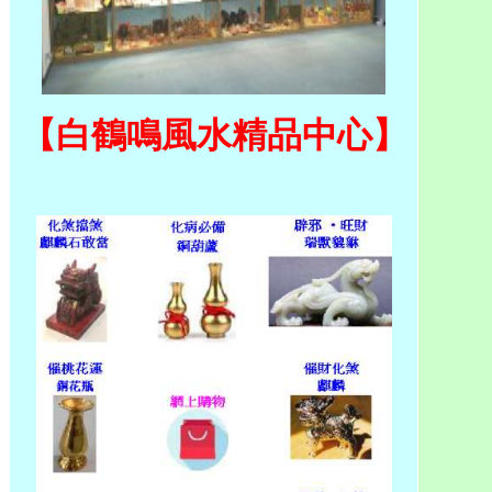
【白鶴鳴風水精品中心】