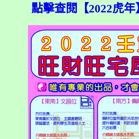
點擊查閱【2022虎