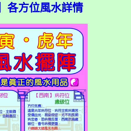
年】各方位風水詳情