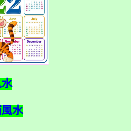
風水
鋪風水