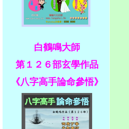
白鶴鳴大師
第１２６部玄學作品
《八字高手論命參悟》