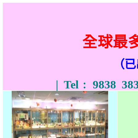
全球最
（已
| Tel﹕ 9838 3