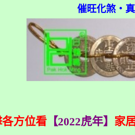
催旺化煞‧真
擊各方位看
【2022虎年】
家