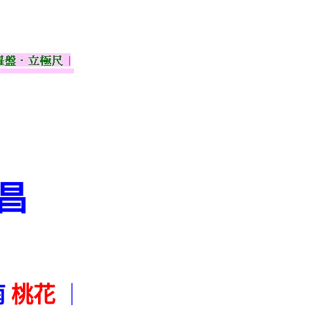
昌
南
桃花
｜