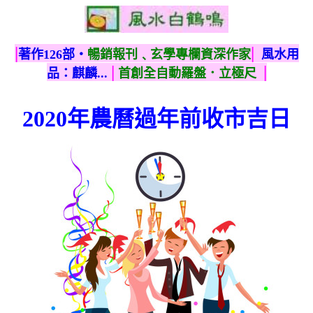
|
|
著作126部‧
暢銷報刊﹑玄學專欄資深作家
風水用
|
|
品：麒麟...
首創全自動羅盤．立極尺
2020年農曆過年前收市吉日