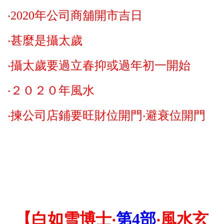
‧2020年公司商舖開市吉日
‧
甚麼是攝太歲
‧攝太歲要過立春抑或過年初一開始
‧２０２０年風水
‧揀公司店鋪要旺財位開門‧避衰位開門
【白如雪博士‧
第4部
‧風水玄