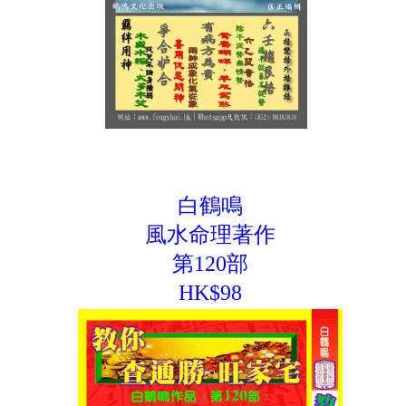
白鶴鳴
風水命理著作
第120部
HK$98