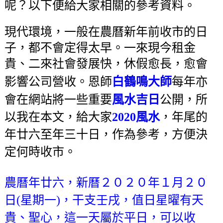
呢？以下便給大家相關的參考資料。
現代環境，一般在農曆新年前收市的日
子，都不會定得太早。一來現今租金
貴、二來社會發展快，休假愈長，愈會
影響公司營收。
恩師
白鶴鳴大師
每年亦
會在網站將一些重要
風水吉日
公開，所
以我在本文，給大家
2020風水
，年尾的
年廿六至年三十日，作為參考，方便決
定何時收市。
農曆年廿六，新曆２０２０年１月２０
日(星期一)，干支壬戌，值日星曜有天
貴、聖心，這一天屬於平日，可以收