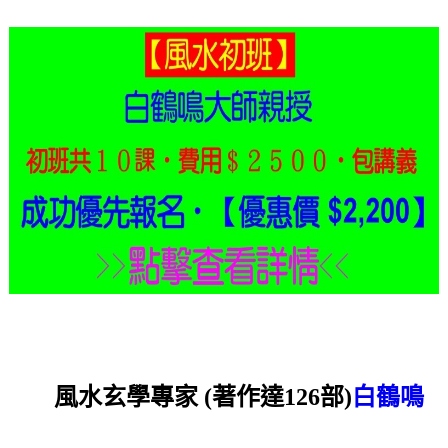
風水玄學專家 (著作達126部)
白鶴鳴