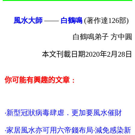
風水大師
——
白鶴鳴
(著作達126部)
白鶴鳴弟子
方中圓
本文刊載日期2020年2月28日
你可能有興趣的文章﹕
‧新型冠狀病毒肆虐．更加要風水催財
‧家居風水亦可用六帝錢布局‧減免感染新