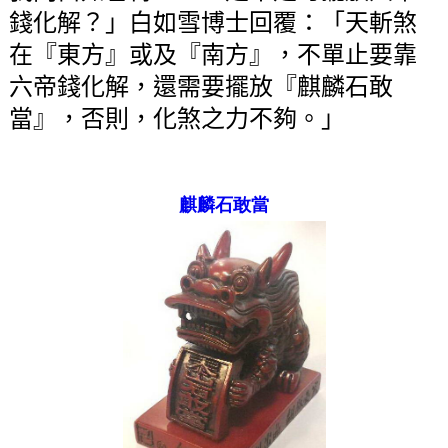
錢化解？」白如雪博士回覆：「天斬煞
在『東方』或及『南方』，不單止要靠
六帝錢化解，還需要擺放『麒麟石敢
當』，否則，化煞之力不夠。」
麒麟石敢當