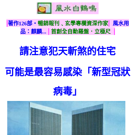
|
|
著作126部‧
暢銷報刊﹑玄學專欄資深作家
風水用
|
|
品：麒麟...
首創全自動羅盤．立極尺
請注意犯天斬煞的住宅
可能是最容易感染「新型冠狀
病毒」