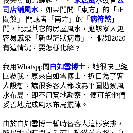
我突然間記醒起，一些
家居風水
或者
公
司店舖風水
，如果門開「東方」的「正
關煞」 門或者「南方」的「
病符煞
」
門，比起其它的房屋風水，應該家人更
容易感染「新型冠狀病毒」， 假如2020
有這情況，要怎樣化解﹖
我用Whatspp問
白如雪博士
，她很快已經
回覆我，原來白如雪博士，近日為了客
人設想，讓很多客人都改為平圖勘察風
水布局，即不用實地勘察， 便可幫他們
妥善地完成風水布局擺陣。
由於白如雪博士暫時替客人這樣安排，