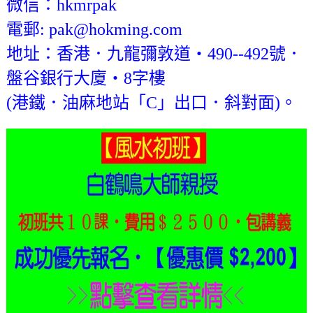
微信：hkmrpak
電郵: pak@hokming.com
地址：香港．九龍彌敦道‧490--492號．
盤谷銀行大廈‧8字樓
(港鐵．油麻地站「C」出口．斜對面)。