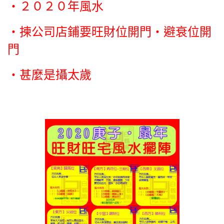
‧２０２０年風水
‧揀公司店鋪要旺財位開門‧避衰位開
門
‧
甚麼是攝太歲