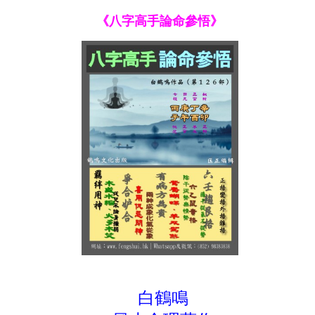
《八字高手論命參悟》
白鶴鳴