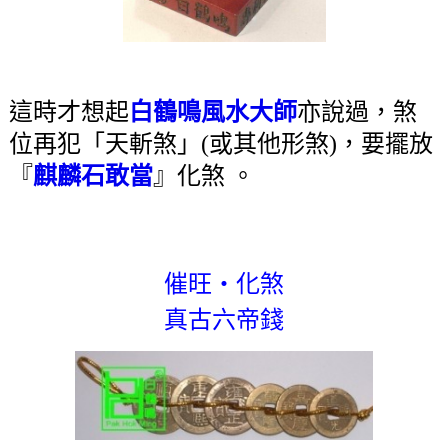
這時才想起
白鶴鳴風水大師
亦說過，煞
位再犯「天斬煞」(或其他形煞)，要擺放
『
麒麟石敢當
』化煞 。
催旺‧化煞
真古六帝錢