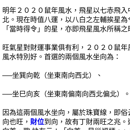
明年２０２０鼠年風水，飛星以七赤飛入
北。現在時值八運，以八白之左輔挨星為
「當時得令」的星，亦即飛星風水所稱之
旺氣星對財運事業俱有利，２０２０鼠年
風水特別好。首選的兩個風水坐向為：
──坐巽向乾（坐東南向西北）、
──坐巳向亥（坐東南偏南向西北偏北）
因為這兩個風水坐向，屬於珠寶線，即俗
向也旺，
財位
到向，故有丁財兩旺之兆。