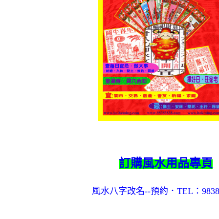
訂購風水用品專頁
風水八字改名--預約．TEL：9838 