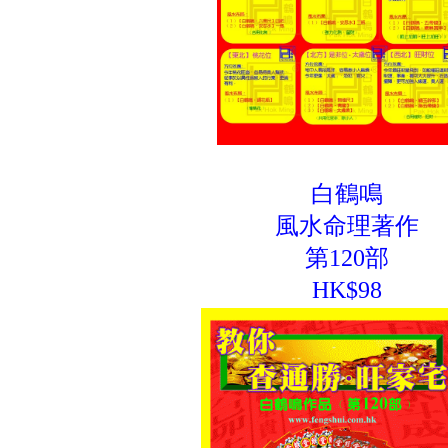
白鶴鳴
風水命理著作
第120部
HK$98