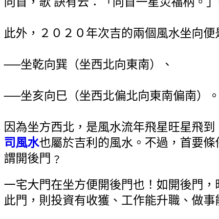
向首，歌 訣有云：「向首一星災福柄。
此外，２０２０年次吉的兩個風水坐向便
──坐乾向巽（坐西北向東南）、
──坐亥向巳（坐西北偏北向東南偏南）
因為坐方西北，是風水流年飛星旺星飛到
司風水
也屬於吉利的風水。不過，首要條
謂開後門﹖
一宅大門在坐方便開後門也！如開後門，
此門，則投資有收獲、工作能升職、做事