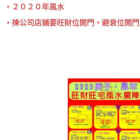
‧２０２０年風水
‧揀公司店鋪要旺財位開門‧避衰位開門