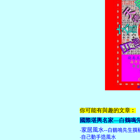
你可能有與趣的文章︰
國際堪輿名家—白鶴鳴
‧
家居風水
--
白鶴鳴先生撰
‧
自己動手造風水