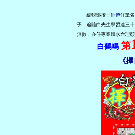
編輯部按︰
師傅仔
筆名
子，追隨白先生學習達三十
無數，亦任專業風水命理顧
第
白鶴鳴
《
擇