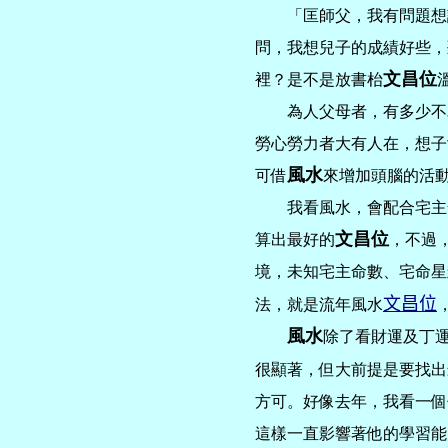
「匡師父，我有問題想請
問，我想兒子的成績好些，
文昌位
裡？是不是放書枱
為人父母者，有多少不為
勞心勞力者大有人在，想子
風水
可借
來增加頭腦的活
我看風水，會配合宅主
文昌位
算出最好的
，不過
境，未知宅主命數、宅命星
文昌位
法，就是流年風水
風水
除了看財運及丁
很顯著，但大前提是要找出
方可。好像去年，我看一個
這樣一直影響著他的學習能