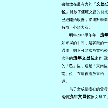
文昌
書枱放在最有力的「
位
」擺放了催旺文昌的開
已經開始改善，接連對學業
時放下心頭大石。
流
明年2014甲午年，
如果屋的中間，是客廳的一
通道，則不可能擺放書枱來
流年文昌位
次等的
來作 
的「巳」位，這是「東南位
南」位，在這裡擺放書枱，
運。
為子女成績擔心的父母們，
流年文昌位
兩個
催文昌了