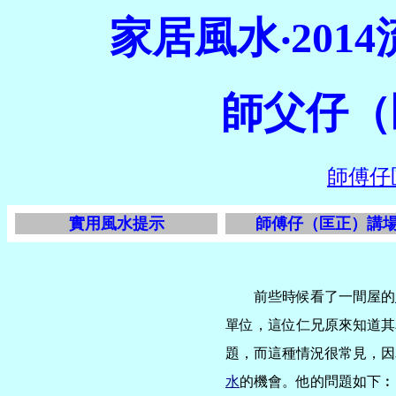
家居風水‧20
師
父
仔
（
師傅仔
實用風水提示
師傅仔（匡正）講
前些時候看了一間屋的
單位，這位仁兄原來知道其
題，而這種情況很常見，因
水
的機會。他的問題如下︰