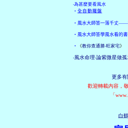
‧
為甚麼要看風水
‧
全自動羅盤
‧風水大師答一落千丈
——
‧
風水大師答
學
風水看的書
‧
《
教你查通勝‧旺家宅
》
‧風水命理‧論紫微星做
更多有關
歡迎轉載內容，
「
www.
白