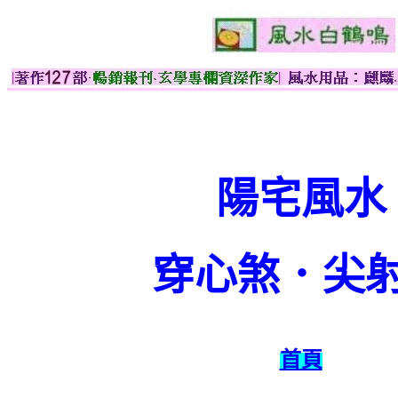
陽宅風水
穿心煞．尖
首頁