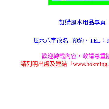
訂購風水用品專頁
風水八字改名--預約．TEL：983
歡迎轉載內容，敬請尊重
請列明出處及連結「www.hokming