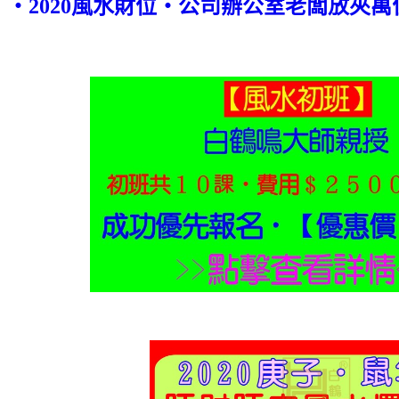
‧2020風水財位‧公司辦公室老闆放夾萬