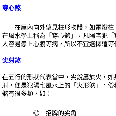
穿心煞
在屋內向外望見柱形物體，如電燈柱
在風水學上稱為「穿心煞」，凡陽宅犯「
人容易患上心腹等病，所以不宜選擇這等
尖射煞
在五行的形狀代表當中，尖銳屬於火，如
射，便是犯陽宅風水上的「火形煞」，俗
煞有很多類，如：
◎ 招牌的尖角