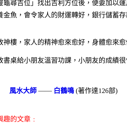
靈龜尋吉位」找出吉利方位後，便要加以運
養金魚，會令家人的財運轉好，銀行儲蓄存
放神樓，家人的精神愈來愈好，身體愈來愈
放書桌給小朋友溫習功課，小朋友的成績很
風水大師
——
白鶴鳴
(著作達126部)
興趣的文章﹕