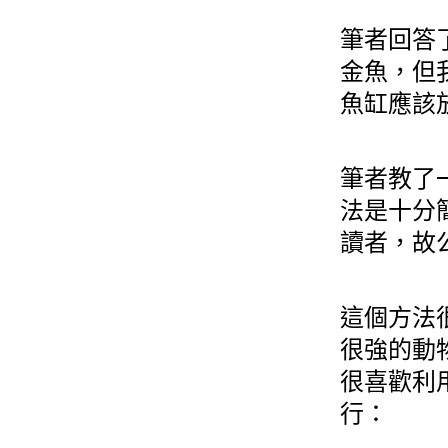
筆者回答
金魚，但
魚缸應該
筆者教了
法是十分
讀者，故
這個方法
很強的動
很喜歡利
行：