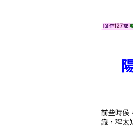
前些時侯
識，程太