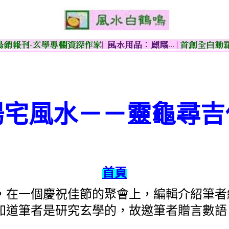
陽宅風水－－靈龜尋吉
首頁
，在一個慶祝佳節的聚會上，編輯介紹筆者
知道筆者是研究玄學的，故邀筆者贈言數語