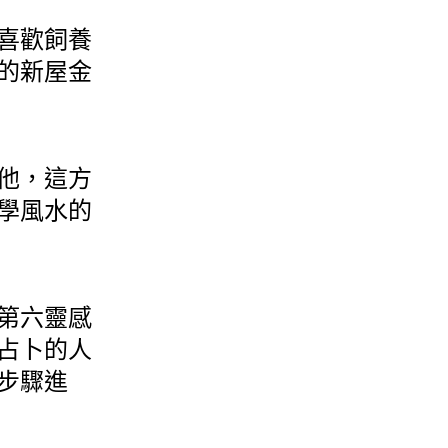
喜歡飼養
的新屋金
他，這方
學風水的
第六靈感
占卜的人
步驟進