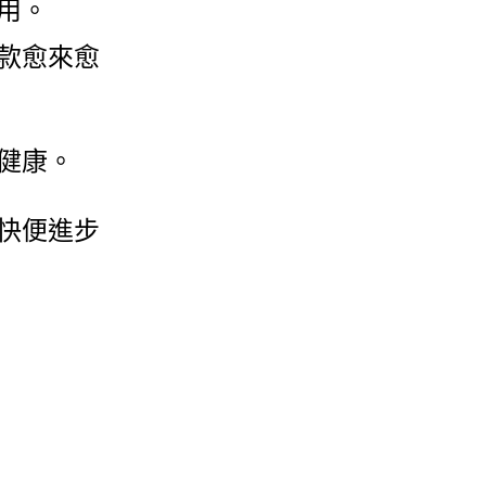
用。
款愈來愈
健康。
快便進步