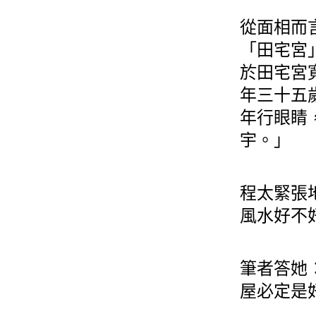
從面相而
「田宅宮
於田宅宮
年三十五
年行眼睛
宇。」
程太緊張
風水好不
筆者答她
屋必定是