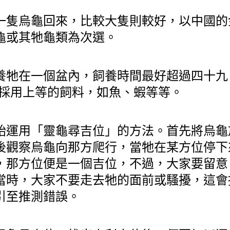
一隻烏龜回來，比較大隻則較好，以中國的
龜或其牠龜類為次選。
養牠在一個盆內，飼養時間最好超過四十九日
，採用上等的飼料，如魚、蝦等等。
始運用「靈龜尋吉位」的方法。首先將烏龜
後觀察烏龜向那方爬行，當牠在某方位停下
，那方位便是一個吉位，不過，大家要留意
當時，大家不要走去牠的面前或騷擾，這會
引至推測錯誤。