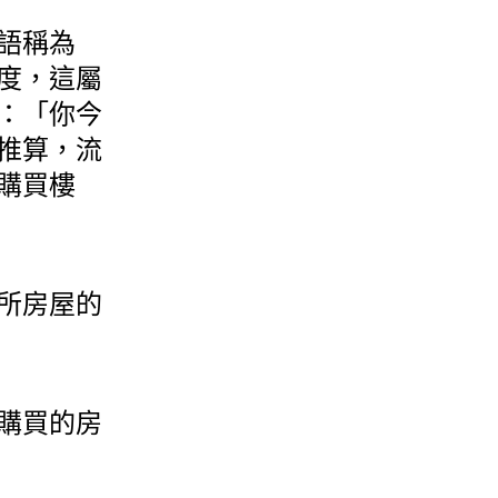
語稱為
度，這屬
：「你今
推算，流
購買樓
所房屋的
購買的房