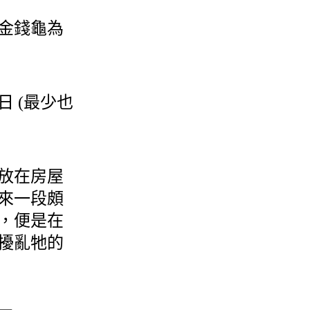
金錢龜為
 (最少也
放在房屋
來一段頗
，便是在
擾亂牠的