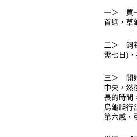
一＞ 買
首選，草
二＞ 飼
需七日)
三＞ 開
中央，然
長的時間
烏龜爬行
第六感，