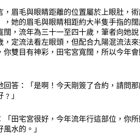
言，眉毛與眼睛距離的位置屬於上眼肚，術
」，她的眉毛與眼睛相距約大半隻手指的闊
寬闊，流年為三十一至四十歲，筆者向她說
歲，定流法看左眼頭，但配合九陽混流法來
，你雙目有神彩，田宅宮寬闊，所以今年會
地回答：「是啊！今天剛簽了合約，請問那
好﹖」
︰「田宅宮很好，今年流年行這部位，你所
好風水的。」