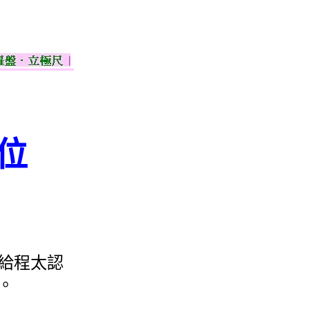
位
給程太認
。