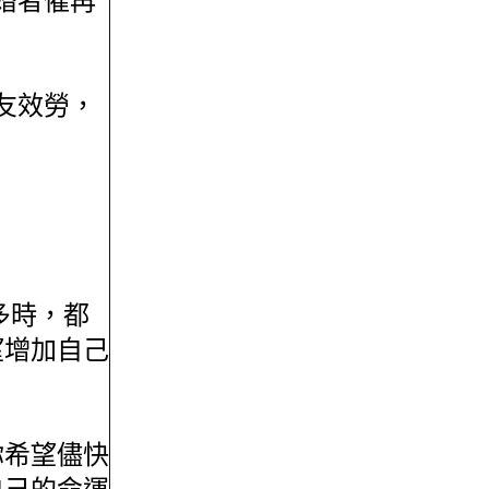
婚者催再
友效勞，
多時，都
望增加自己
你希望儘快