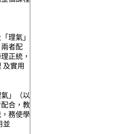
「理氣」
）兩者配
學理正統，
 及實用
理氣」（以
者配合，教
統，務使學
用並