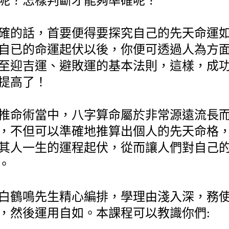
呢？怎樣判斷才能夠準確呢？
確的話，首要便得要探究自己的先天命運
自已的命運起伏以後，你便可透過人為方
至迎吉運、避敗運的基本法則，這樣，成
提高了！
推命術當中，八字算命屬於非常源遠流長
，不但可以準確地推算出個人的先天命格
其人一生的運程起伏，從而讓人們對自己
。
白鶴鳴先生精心編排，學理由淺入深，務
，然後運用自如。本課程可以教識你們: