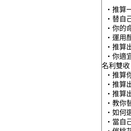
‧推算一
‧替自
‧你的命
‧運用
‧推算出
‧你適宜
名利雙收
‧推算你
‧推算出
‧推算出
‧教你替
‧如何選
‧當自己