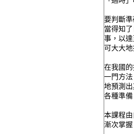
「適時」
要判斷準
當得知了
事，以達
可大大地
在我國的
一門方法
地預測出
各種準備
本課程由
漸次掌握