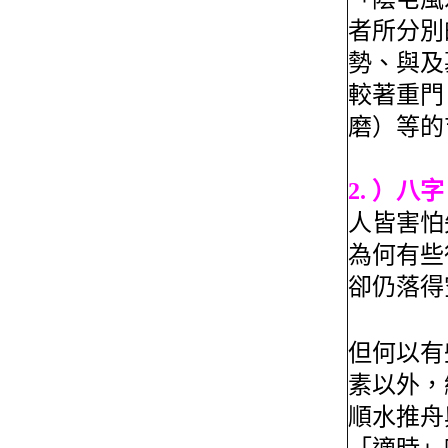
者所分別
勢、與及
較著重門
磨）等的
2. ）八字
人皆害怕
為何有些
卻仍落得
但何以有
素以外，
順水推舟