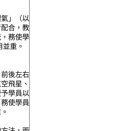
理氣」（以
者配合，教
統，務使學
用並重。
、前後左右
玄空飛星、
授予學員以
，務使學員
重。
的方法，兩