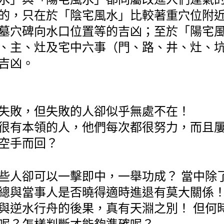
的，只在於「陰宅風水」比較著重穴位附
墓穴碑向水口位置等的吉凶；至於「陽宅
、主、灶及宅中六事（門、路、井、灶、
吉凶。
失敗，但失敗的人卻似乎無處不在！
很有本領的人，他們每次都很努力，而且
空手而回？
些人卻可以一擊即中，一舉功成？ 當中除
總與當事人是否曉得適時進退有莫大關係
與逆水行舟的後果，真有天淵之別！ 但何