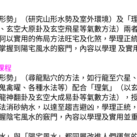
形勢」（研究山形水勢及室外環境）及「
、玄空大原卦及玄空飛星等氣數方法）兩
何以實用的佈局方法旺宅及化煞，學理正
掌握到陽宅風水的竅門，內容以學理 及實
課程
形勢」（尋龍點穴的方法，如行龍至穴星
鬼禽曜、各種水法等）配合「理氣」（以
龍神翻卦及玄空大成易卦等氣數方法），
法消砂納水，以達至趨吉避凶，學理正統
握陰宅風水的竅門，內容以學理及實用並
水」與「陽宅風水」都同屬改進人們運氣