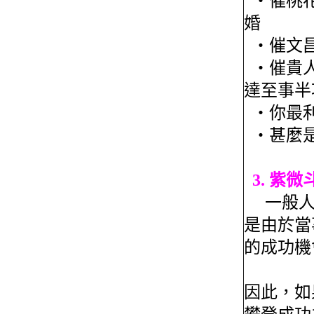
‧催桃花
婚
‧催文昌
‧催貴人
達至事半
‧你最利
‧甚麼是
3. 紫微
一般人
是由於當
的成功機
因此，如