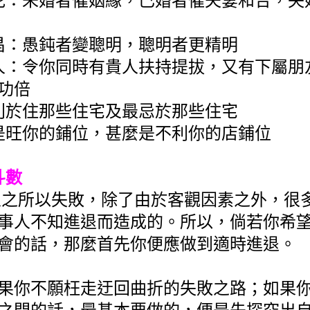
：未婚者催姻緣，已婚者催夫妻和合，失
：愚鈍者變聰明，聰明者更精明
：令你同時有貴人扶持提拔，又有下屬朋
功倍
於住那些住宅及最忌於那些住宅
旺你的鋪位，甚麼是不利你的店鋪位
斗數
之所以失敗，除了由於客觀因素之外，很
事人不知進退而造成的。所以，倘若你希
會的話，那麼首先你便應做到適時進退。
果你不願枉走迂回曲折的失敗之路；如果