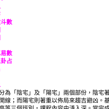
風水
字
微斗數
相
相
日
花易數
王卦占
名
水
分為「陰宅」及「陽宅」兩個部份，陰宅
開線；而陽宅則著重以佈局來趨吉避凶。
高等三個班別，課程內容由淺入深。當完