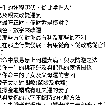
生的運程起伏，從此掌握人生
己及親友改變運氣
最旺正財、偏財還是橫財？
顏色、數字來改運
那些方位對你最有利及那些最不利
在那些行業發展？若果從商、從政或從官
？
命中最易患上何種大病，與及防避之法
你一生的桃花運及與配偶的感情關係
你命中的子女及父母運的吉凶
子女防避關煞(驚險及危難)
擇金龜婿或有旺夫運的妻子
與愛侶的八字不配時的化解方法