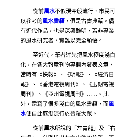
從前
風水
不似現今般流行，市民可
以參考的
風水書籍
，俱是古書典籍。偶
有近代作品，也是深奧難明，若非專業
的風水研究者，實難以完全領悟。
至近代，筆者述先把風水極度淺白
化，在各大報章刊物專欄內發表文章，
當時有《快報》、《明報》、《經濟日
報》、《香港電視周刊》、《玉朗電視
周刊》、《亞州電視周刊》……。此
外，還寫了很多淺白的風水書籍，而
風
水
便自此逐漸流行於普羅大眾。
從前
風水
所說的「左青龍」及「右