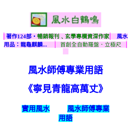
|
|
著作124部‧
暢銷報刊﹑玄學專欄資深作家
風水
|
|
用品：龍龜麒麟...
首創全自動羅盤．立極尺
風水師傅專業用語
《寧見青龍高萬丈》
實用風水
風水師傅專業
用語