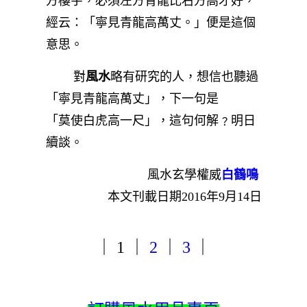
方樓宇，必須左方青龍比右方高才好，
經云：「寧見青龍高萬丈。」便是這個
意思。
對
風水
略有研究的人，想信也聽過
「寧見青龍高萬丈」，下一句是
「莫使白虎高一尺」，這句何解﹖明日
續談。
風水玄學權威
白鶴鳴
本文刊載日期2016年9月14日
｜ 1 ｜
2
｜
3
｜