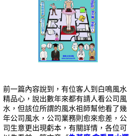
前一篇內容說到，有位客人到白鳴風水
精品心，說出數年來都有請人看公司風
水，但該位所謂的風水祖師幫他看了幾
年公司風水，公司業務則愈來愈差，公
司生意更出現虧本，有關詳情，各位可