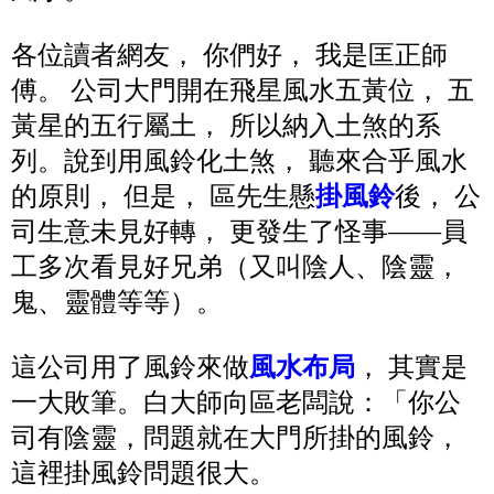
各位讀者網友， 你們好， 我是匡正師
傅。 公司大門開在飛星風水五黃位， 五
黃星的五行屬土， 所以納入土煞的系
列。說到用風鈴化土煞， 聽來合乎風水
的原則， 但是， 區先生懸
掛風鈴
後， 公
司生意未見好轉， 更發生了怪事——員
工多次看見好兄弟（又叫陰人、陰靈，
鬼、靈體等等）。
這公司用了風鈴來做
風水布局
， 其實是
一大敗筆。白大師向區老闆說：「你公
司有陰靈，問題就在大門所掛的風鈴，
這裡掛風鈴問題很大。