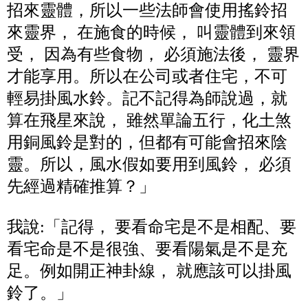
招來靈體，所以一些法師會使用搖鈴招
來靈界， 在施食的時候， 叫靈體到來領
受， 因為有些食物， 必須施法後， 靈界
才能享用。所以在公司或者住宅，不可
輕易掛風水鈴。記不記得為師說過，就
算在飛星來說， 雖然單論五行，化土煞
用銅風鈴是對的，但都有可能會招來陰
靈。所以，風水假如要用到風鈴， 必須
先經過精確推算？」
我說:「記得， 要看命宅是不是相配、要
看宅命是不是很強、要看陽氣是不是充
足。例如開正神卦線， 就應該可以掛風
鈴了。」