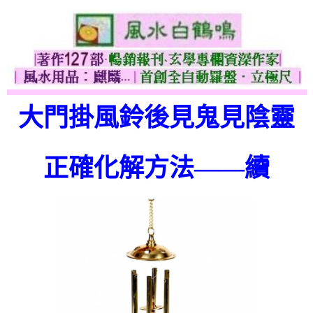
大門掛風鈴後見鬼見陰靈
正確化解方法——續