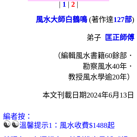
|
1
|
2
|
風水大師白鶴鳴
(著作達
127部
)
弟子
匡正師傅
（編輯風水書籍60餘部．
勘察風水40年．
教授風水學逾20年）
本文刊載日期2024年6月13日
編者按：
溫馨提示1：風水收費$1488起