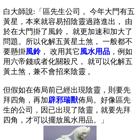
白大師說:「區先生公司， 今年大門有五
黃星，本來就容易招陰靈過路進出， 由
於在大門掛了風鈴， 就更加速和加大了
問題。所以化解五黃星土煞， 一般都不
要懸掛
風鈴
， 改用其它
風水用品
，例如
用六帝錢或者化關殺尺， 就可以化解五
黃土煞，兼不會招來陰靈 。
但假如在佈局前已經出現陰靈，則要先
拜四角，再加
辟邪瑞獸
佈局。好像區先
生的公司，因已出現了陰靈，就要先拜
四角，才可以擺放風水用品。」