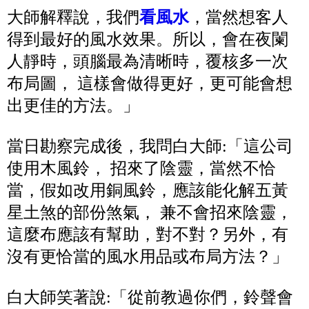
大師解釋說，我們
看風水
，當然想客人
得到最好的風水效果。所以，會在夜闌
人靜時，頭腦最為清晰時，覆核多一次
布局圖， 這樣會做得更好，更可能會想
出更佳的方法。」
當日勘察完成後，我問白大師:「這公司
使用木風鈴， 招來了陰靈，當然不恰
當，假如改用銅風鈴，應該能化解五黃
星土煞的部份煞氣， 兼不會招來陰靈，
這麼布應該有幫助，對不對？另外，有
沒有更恰當的風水用品或布局方法？」
白大師笑著說:「從前教過你們，鈴聲會