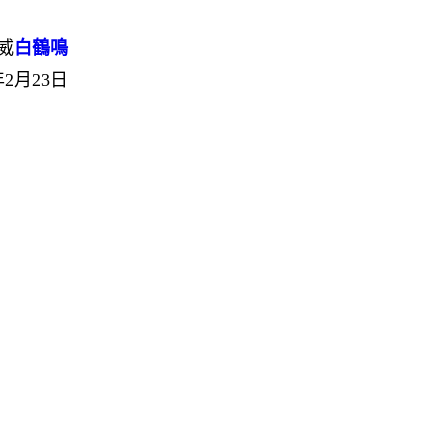
威
白鶴鳴
2月23日