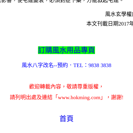
素影響，使宅運變衰，必須對症下藥，方能救起宅運。
風水玄學權
本文刊載日期2017年
訂購風水用品專頁
風水八字改名--預約．TEL：9838 3838
歡迎轉載內容，敬請尊重版權，
請列明出處及連結「www.hokming.com」，謝謝!
首頁