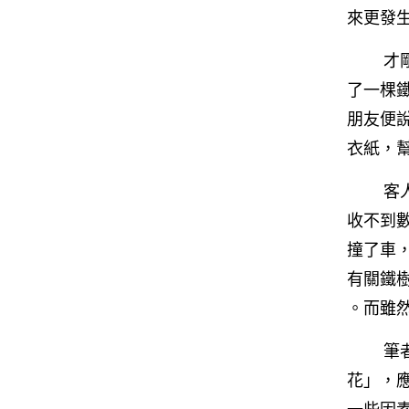
來更發
才
了一棵
朋友便
衣紙，
客
收不到
撞了車
有關鐵
。而雖
筆
花」，