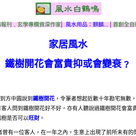
|
|
銷報刊﹑玄學專欄資深作家
風水用品：麒麟...
首創全自
家居風水
鐵樹開花會富貴抑或會變衰﹖
到方中圓說到
鐵樹開花
，令筆者想起近數十年勘宅無數
有客人問到鐵樹開花好不好，亦有人聽說過鐵樹開花會富
鐵樹是否可以
旺財
。
者曾有一位客人，在一年之內，生意上出現了前所未有的