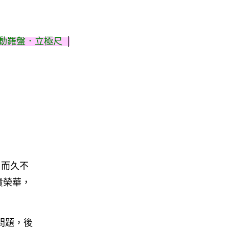
|
動羅盤．立極尺
，而久不
貴榮華，
問題，後