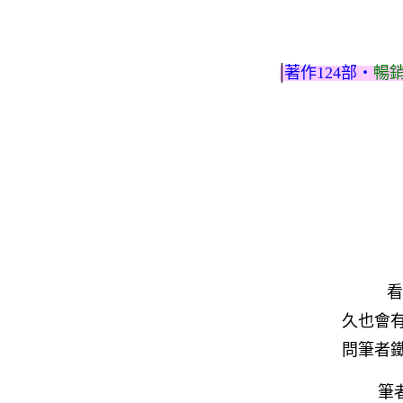
|
著作124部‧
暢
看
久也會
問筆者
筆