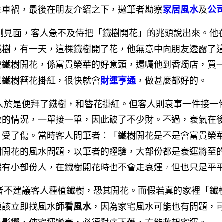
生車禍，最後在朋友介紹之下，邀筆者勘察
家居風水
及
公
剛見面，客人急不及侍把「鐵樹開花」的兆頭說出來。他
鐵樹，有一天，這棵鐵樹開了花，他無意中向朋友透露了
說鐵樹開花，係富貴榮華的好意頭，還囑他到香燭店，買
幫鐵樹簪花掛紅，很快就會
財運亨通
，做甚麼都好的。
人於是便拜了鐵樹，和簪花掛紅。但客人則衰事一件接一
數的情況，一單接一單，因此破了不少財。不過，衰氣在
，受了傷。當時客人問筆者︰「鐵樹開花是不是會富貴榮
樹開花的風水問題，以筆者的經驗，大部份都是衰運將至
然有小部份人，在鐵樹開花時也不會走衰運，但也只是平
者不建議客人種植鐵樹，恐其開花。而假若真的家裡「鐵
應該立即找風水師
看風水
，因為家宅風水可能也有問題，