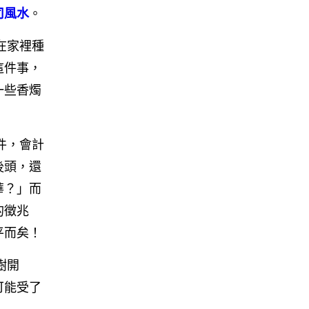
司風水
。
在家裡種
這件事，
一些香燭
件，會計
後頭，還
華？」而
的徵兆
平而矣！
樹開
可能受了