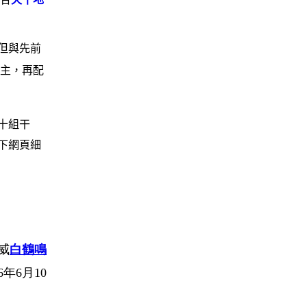
但與先前
為主，再配
十組干
下網頁細
威
白鶴鳴
6年6月
10