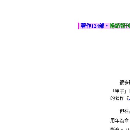
|
著作124部‧
暢銷報
很多
「甲子」
的著作《
但在
用年為命
斷命。 