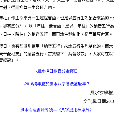
生剋，從而推算一生命運吉凶。
年柱」作主命來算一生運程吉凶，也是以五行生剋配合來論的。
，卻有些分別。 以「年柱」斷吉凶，是以「年柱」的納音五行
、日柱、時柱」的納音五行，而再論生剋制化，從而推算命運。
擇日，也有些派別使用「納音五行」來論五行生剋制化的，而六
天干配地支」的納音五行，古賢留下「納音歌訣」，大家可在以
音歌訣」。
‧
風水擇日納音分金擇日
‧
2018狗年屬於風水八字曆法甚麼年？
風水玄學權
文刊載日期201
風水命理書籍導讀—《八字捉用神系列》