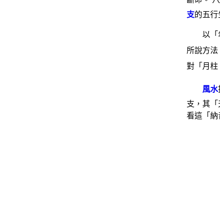
支
的五行
以「
所說方法
對「月柱
風水
支，其「
看這「納