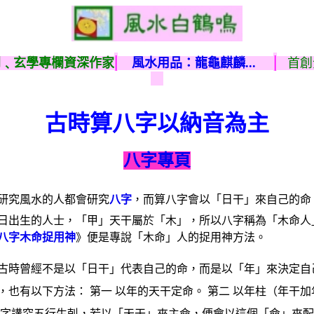
|
|
刊﹑玄學專欄資深作家
風水用品：龍龜麒麟...
首創
古時算八字以納音為主
八字專頁
研究風水的人都會研究
八字
，而算八字會以「日干」來自己的命
日出生的人士，「甲」天干屬於「木」，所以八字稱為「木命人
八字木命捉用神
》便是專說「木命」人的捉用神方法。
古時曾經不是以「日干」代表自己的命，而是以「年」來決定自
，也有以下方法： 第一 以年的天干定命。 第二 以年柱（年干
八字講究五行生剋，若以「天干」來主命，便會以這個「命」來