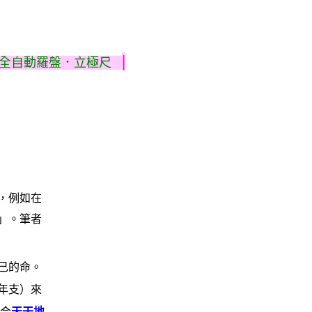
|
全自動羅盤．立極尺
，例如在
」。筆者
己的命。
加年支）來
配合
天干地