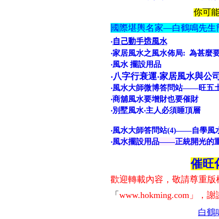
你可
國際堪輿名家—白鶴鳴先生
‧
自己動手造風水
‧
家居風水之
風水佈局: 為甚麼
‧風水 擺設用品
‧八字行衰運‧家居風水與公
‧
風水大師微博答問站——旺五土
‧商舖風水要增財也要催財
‧別墅風水‧主人必須睡頂層
‧風水大師答問站(4)——自學
‧
風水擺設用品——正統開光的
催旺
歡迎轉載內容，敬請尊重版
「
www.hokming.com
」，謝
白鶴