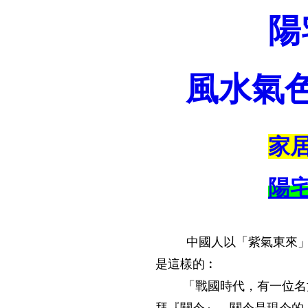
陽
風水氣
家
陽
中國人以「紫氣東來」為
是這樣的︰
「戰國時代，有一位名尹