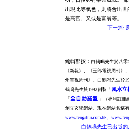
明，日後必有事業成就。 
出現此等氣色，則將會出世
是高官、又或是富翁等。
下一篇:
編輯部按︰
白鶴鳴先生於八零
《新報》、《玉郎電視周刊》
州電視周刊》。白鶴鳴先生於1
「
風水立
鶴鳴先生於1992創製
「
全自動羅盤
」
（專利註冊編號
創立玄學網站。現在網站名稱
www.fengshui.com.hk、www.f
白鶴鳴先生已出版的原