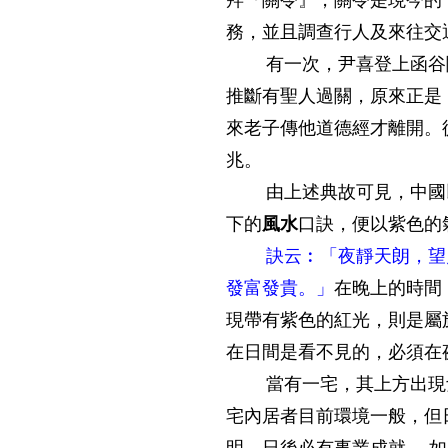
拜『關令』，關令是現今的
務，並且調查行人及來往交
有一次，尹喜登上函谷關
推斷有聖人過關，原來正是
來老子傳他道德經才離開。
兆。
由上述典故可見，中國以
下的
風水
口訣，便以紫色的
訣云︰「夜靜天朗，望
發富發貴。」
在晚上的時間
現帶有紫色的紅光，則是屬
在日間是看不見的，必須在
當有一宅，其上方出現紫
宅內居者目前環境一般，但