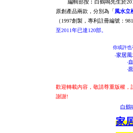
編輯部按︰白鶴鳴先生於2011
原創產品兩款，分別為「
風水立
（1997創製，專利註冊編號：9810
至2011年已達120部。
你或許也
‧
家居風
‧
自
‧
原
歡迎轉載內容，敬請尊重版權，
謝謝!
白鶴
家