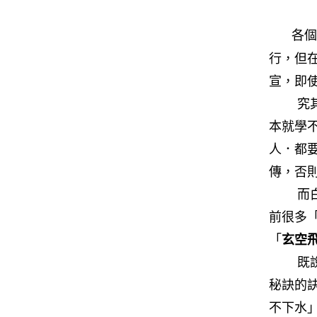
各個
行，但
宣，即
究其原
本就學
人．都
傳，否
而白鶴
前很多
「
玄空
既說是
秘訣的
不下水