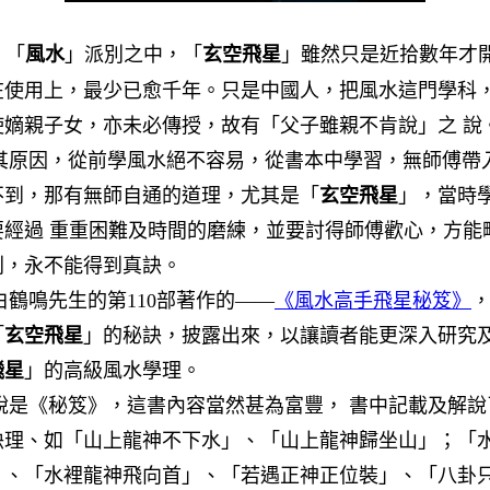
 「
風水
」派別之中，「
玄空飛星
」雖然只是近拾數年才
在使用上，最少已愈千年。只是中國人，把風水這門學科
使嫡親子女，亦未必傳授，故有「父子雖親不肯說」之 說
因，從前學風水絕不容易，從書本中學習，無師傅帶
不到，那有無師自通的道理，尤其是「
玄空飛星
」，當時
要經過 重重困難及時間的磨練，並要討得師傅歡心，方能
則，永不能得到真訣。
鳴先生的第110部著作的——
《風水高手飛星秘笈》
「
玄空飛星
」的秘訣，披露出來，以讓讀者能更深入研究
飛星
」的高級風水學理。
《秘笈》，這書內容當然甚為富豐， 書中記載及解說
訣理、如「山上龍神不下水」、「山上龍神歸坐山」；「
」、「水裡龍神飛向首」、「若遇正神正位裝」、「八卦