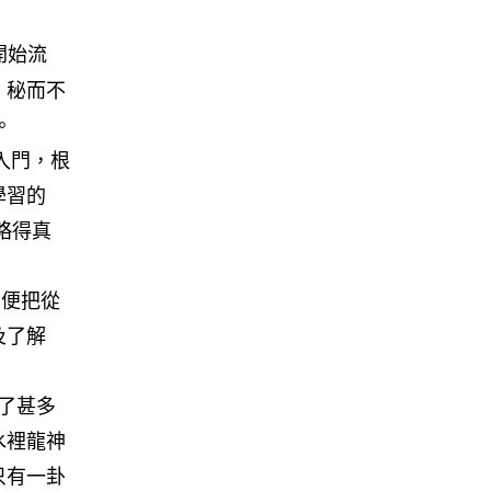
開始流
，秘而不
。
入門，根
學習的
略得真
，便把從
及了解
了甚多
水裡龍神
只有一卦