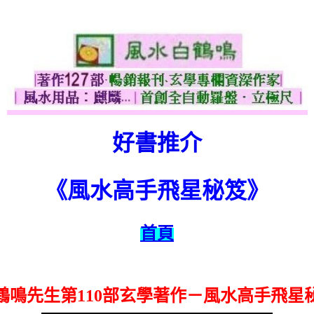
好書推介
《
風水高手飛星秘笈》
首頁
鶴鳴先生第110部玄學著作－風水高手飛星