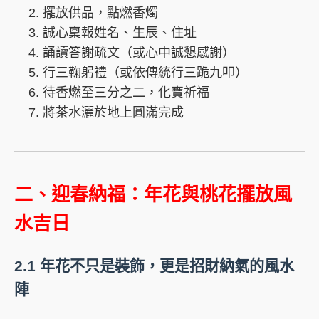
擺放供品，點燃香燭
誠心稟報姓名、生辰、住址
誦讀答謝疏文（或心中誠懇感謝）
行三鞠躬禮（或依傳統行三跪九叩）
待香燃至三分之二，化寶祈福
將茶水灑於地上圓滿完成
二、迎春納福：年花與桃花擺放風
水吉日
2.1 年花不只是裝飾，更是招財納氣的風水
陣