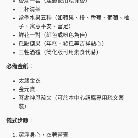
香燭一套（建議使用環保香）
三杯清茶
當季水果五種（如蘋果、橙、香蕉、葡萄、柚
子，寓意平安、富足）
鮮花一對（紅色或粉色為佳）
糕點糖果（年糕、發糕等吉祥點心）
三牲酒禮（簡化版可用素食代替）
必備金紙
：
太歲金衣
金元寶
答謝神恩疏文（可於本中心請購專用疏文套
裝）
儀式步驟
：
潔淨身心，衣著整齊