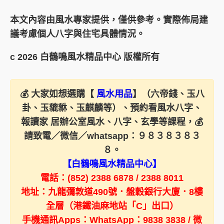
本文內容由風水專家提供，僅供參考。實際佈局建
議考慮個人八字與住宅具體情況。
c 2026 白鶴鳴風水精品中心 版權所有
💰 大家如想選購【
風水用品
】（六帝錢、玉八
卦、玉貔貅、玉麒麟等）、預約看風水八字、
報讀家 居辦公室風水、八字、玄學等課程，💰
請致電／微信／whatsapp：
９８３８３８３
８
。
【白鶴鳴風水精品中心】
電話：(852) 2388 6878 / 2388 8011
地址：九龍彌敦道490號．盤穀銀行大廈．8樓
全層（港鐵油麻地站「C」出口）
手機通訊Apps：WhatsApp：9838 3838 / 微