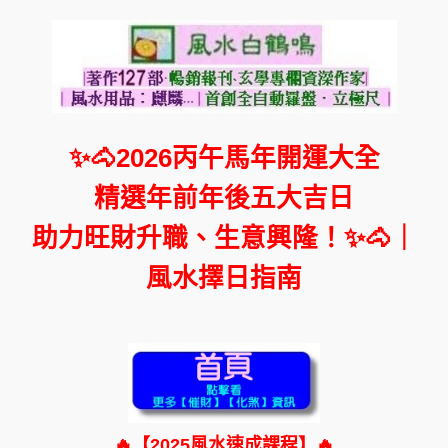
✨🐴2026丙午馬年開運大全
精選年前年後五大吉日
助力旺財升職、生意興隆！✨🐴｜
風水擇日指南
🔥【2025風水速成課程】🔥