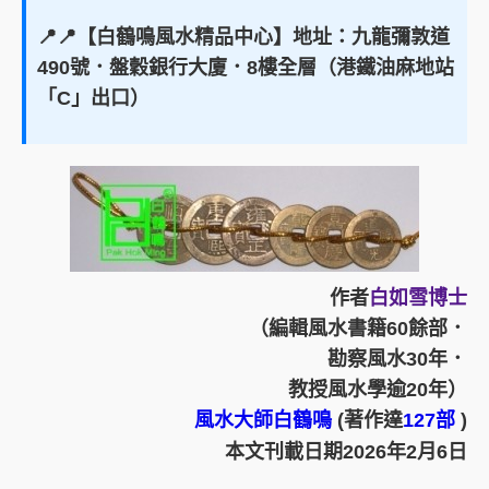
📍📍【白鶴鳴風水精品中心】地址：九龍彌敦道
490號．盤穀銀行大廈．8樓全層（港鐵油麻地站
「C」出口）
作者
白如雪博士
（編輯風水書籍60餘部．
勘察風水30年．
教授風水學逾20年）
風水大師白鶴鳴
(著作達
127部
)
本文刊載日期2026年2月6日