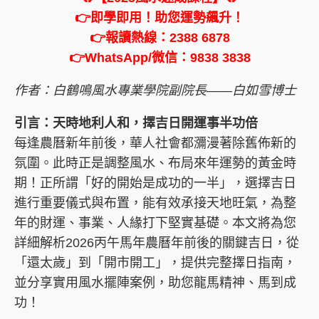
👉即學即用！助您運勢飆升！
👉報讀熱線：2388 6878
👉WhatsApp/微信：9838 3838
作者：白鶴鳴風水專業學院副院長——白如雪博士
引言：天時地利人和，擇吉日開運事半功倍
每逢農曆新年前後，華人社會都瀰漫著除舊佈新的
氛圍。此時正是調整風水、布局來年運勢的黃金時
期！正所謂「好的開始是成功的一半」，選擇吉日
進行重要儀式與布置，能有效承接天地旺氣，為整
年的財運、事業、人緣打下堅實基礎。本文將為您
詳細解析2026丙午馬年農曆年前後的關鍵吉日，從
「還太歲」到「開市開工」，提供完整擇日指南，
並分享實用風水擺陣案例，助您龍馬精神、馬到成
功！