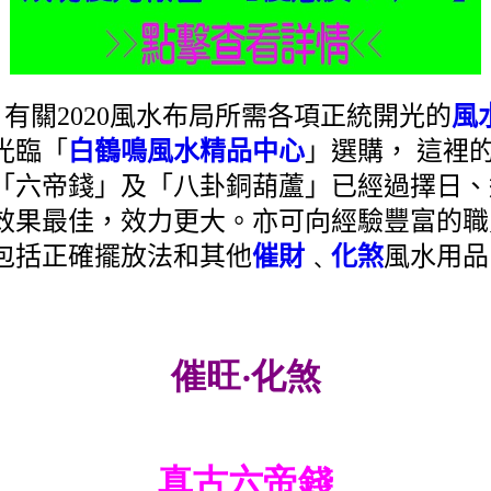
﹕有關2020風水布局所需各項正統開光的
風
光臨「
白鶴鳴風水精品中心
」選購， 這裡
「六帝錢」及「八卦銅葫蘆」已經過擇日、
效果最佳，效力更大。亦可向經驗豐富的職
包括正確擺放法和其他
催財
﹑
化煞
風水用品。
催旺‧化煞
真古六帝錢