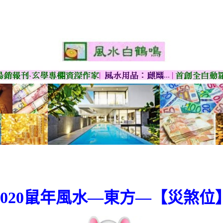
2020鼠年風水—東方—【災煞位