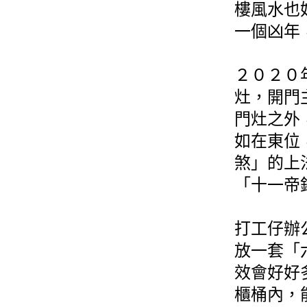
樓風水也
一個凶年
２０２０
灶，開門
門灶之外
如在東位
煞」的上
「十一帝
打工仔辦
放一套「
效會好好
櫃桶內，