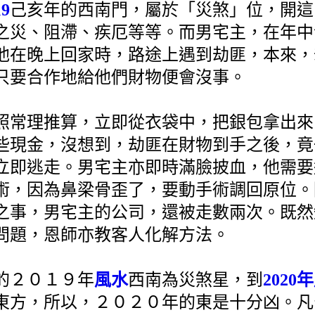
19
己亥年的西南門，屬於「災煞」位，開這
之災、阻滯、疾厄等等。而男宅主，在年中
他在晚上回家時，路途上遇到劫匪，本來，
只要合作地給他們財物便會沒事。
照常理推算，立即從衣袋中，把銀包拿出來
些現金，沒想到，劫匪在財物到手之後，竟
立即逃走。男宅主亦即時滿臉披血，他需要
術，因為鼻梁骨歪了，要動手術調回原位。
之事，男宅主的公司，還被走數兩次。既然
問題，恩師亦教客人化解方法。
的２０１９年
風水
西南為災煞星，到
2020
東方，所以，２０２０年的東是十分凶。凡