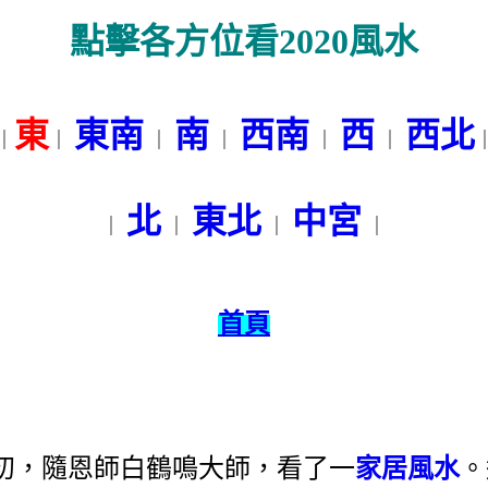
點擊各方位看2020風水
東
東南
南
西南
西
西北
｜
｜
｜
｜
｜
｜
北
東北
中宮
｜
｜
｜
｜
首頁
初，隨恩師白鶴鳴大師，看了一
家居風水
。