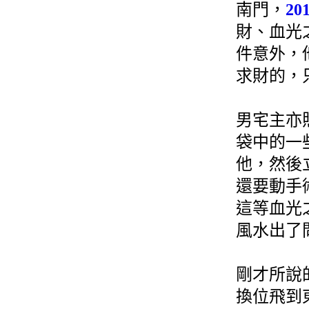
南門，
20
財、血光
件意外，
求財的，
男宅主亦
袋中的一
他，然後
還要動手
這等血光
風水出了
剛才所說
換位飛到