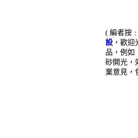
( 編者按
設
，歡迎
品，例如
砂開光，
業意見，