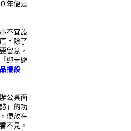
０年便是
亦不宜設
厄。除了
要留意，
「迎吉避
品擺設
辦公桌面
錢」的功
，便放在
看不見。