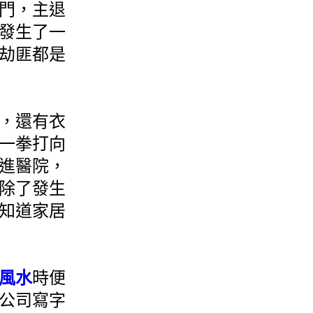
門，主退
發生了一
劫匪都是
，還有衣
一拳打向
進醫院，
除了發生
知道家居
年風水
時便
公司寫字