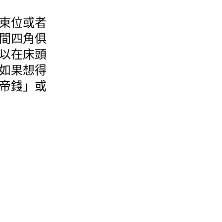
東位或者
間四角俱
以在床頭
如果想得
帝錢」或