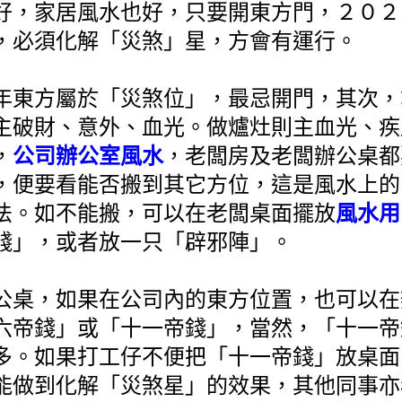
好，家居風水也好，只要開東方門，２０２
，必須化解「災煞」星，方會有運行。
年東方屬於「災煞位」，最忌開門，其次，
主破財、意外、血光。做爐灶則主血光、疾
，
公司辦公室風水
，老闆房及老闆辦公桌都
，便要看能否搬到其它方位，這是風水上的
法。如不能搬，可以在老闆桌面擺放
風水用
錢」，或者放一只「辟邪陣」。
公桌，如果在公司內的東方位置，也可以在
六帝錢」或「十一帝錢」，當然，「十一帝
多。如果打工仔不便把「十一帝錢」放桌面
能做到化解「災煞星」的效果，其他同事亦