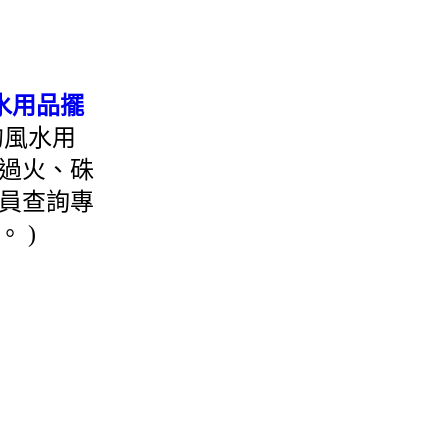
水用品擺
的風水用
過火、硃
員查詢專
 )