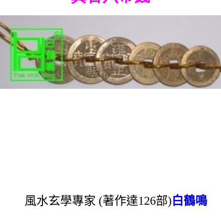
風水玄學專家 (著作達126部)
白鶴鳴