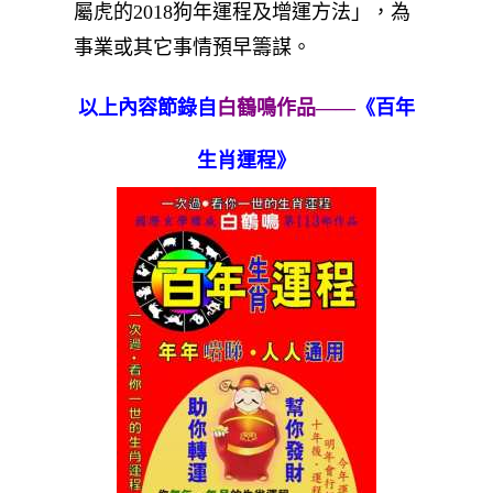
屬虎的2018狗年運程及增運方法」，為
事業或其它事情預早籌謀。
以上內容節錄自
白鶴鳴作品——
《百年
生肖運程》