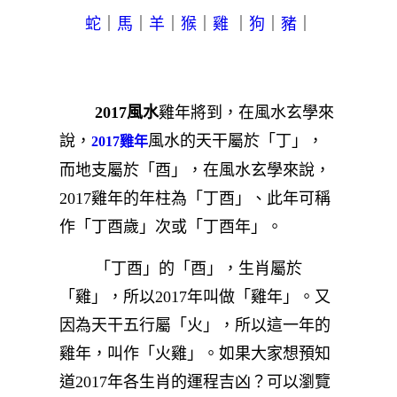
蛇
｜
馬
｜
羊
｜
猴
｜
雞
｜
狗
｜
豬
｜
2017風水
雞年將到，在風水玄學來
說，
風水的天干屬於「丁」，
2017雞年
而地支屬於「酉」，在風水玄學來說，
2017雞年的年柱為「丁酉」、此年可稱
作「丁酉歲」次或「丁酉年」。
「丁酉」的「酉」，生肖屬於
「雞」，所以2017年叫做「雞年」。又
因為天干五行屬「火」，所以這一年的
雞年，叫作「火雞」。如果大家想預知
道2017年各生肖的運程吉凶？可以瀏覽