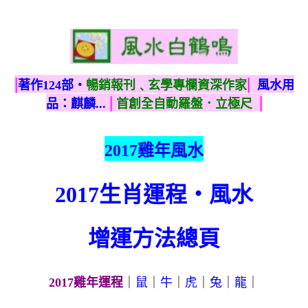
|
|
著作124部‧
暢銷報刊﹑玄學專欄資深作家
風水用
|
|
品：麒麟...
首創全自動羅盤．立極尺
2017雞年風水
2017生肖運程‧風水
增運方法總頁
2017雞年運程
｜
鼠
｜
牛
｜
虎
｜
兔
｜
龍
｜