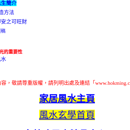
先生簡介
製造方法
腳安之可旺財
撰稿
光的重要性
風水
內容，敬請尊重版權，請列明出處及連結「
www.hokming.
家居風水主頁
風水玄學首頁