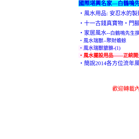
國際堪輿名家—白鶴鳴
‧風水用品: 安忍水的
‧十一古錢真寶物‧門
‧
家居風水
--
白鶴鳴先生
‧
風水瑞獸--聚財蟾蜍
‧
風水瑞獸貔貅-(1)
‧
風水擺設用品——正統開
‧簡說2014各方位流年
歡迎轉載