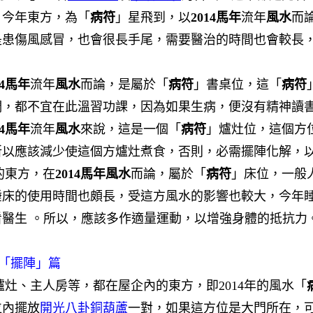
，今年東方，為「
病符
」星飛到，以
201
4馬年
流年
風水
而
是患傷風感冒，也會很長手尾，需要醫治的時間也會較長
4馬年
流年
風水
而論，是屬於「
病符
」書桌位，這「
病符
們，都不宜在此溫習功課，因為如果生病，便沒有精神讀
4馬年
流年
風水
來說，這是一個「
病符
」爐灶位，這個方
所以應該減少使這個方爐灶煮食，否則，必需擺陣化解，
東方，在
201
4馬年
風水
而論，屬於「
病符
」床位，一般
睡床的使用時間也頗長，受這方風水的影響也較大，今年
醫生 。所以，應該多作適量運動，以增強身體的抵抗力
「擺陣」篇
、主人房等，都在屋企內的東方，即2014年的風水「
位內擺放
開光八卦銅葫蘆
一對，如果這方位是大門所在，