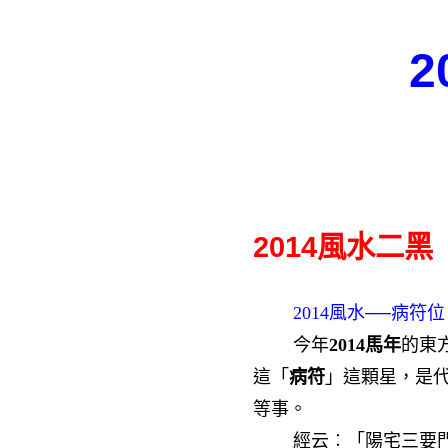
2
201
4
風水二黑（
2014風水──病符位
今年
201
4馬年
的東
這「
病符
」這顆星，是
等事。
經云︰「陽宅三要門