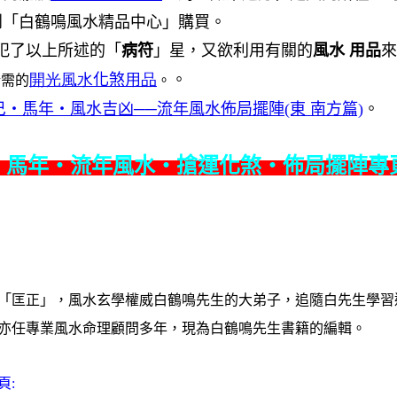
到「白鶴鳴風水精品中心」購買。
犯了以上所述的「
病符
」星，又欲利用有關的
風水 用品
來
開光風水
化煞
用品
。
所需的
。
巳‧馬年‧風水吉凶──流年風水佈局擺陣(東 南方篇)
。
‧馬年‧流年風水‧搶運化煞‧佈局擺陣專頁
「匡正」，風水玄學權威白鶴鳴先生的大弟子，追隨白先生學習達
亦任專業風水命理顧問多年，現為白鶴鳴先生書籍的編輯。
頁: