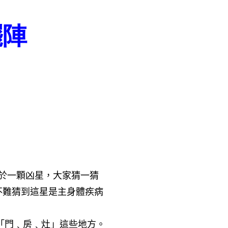
擺陣
於一顆凶星，大家猜一猜
不難猜到這星是主身體疾病
「門﹑房﹑灶」這些地方。