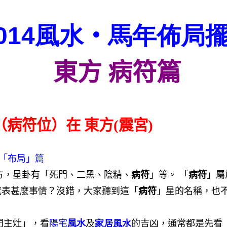
014
風水
‧
馬年
佈局
東方 病符篇
病符位）在 東方(震宮)
「布局」篇
方，星卦有「死門、二黑、陰精、
病符
」等。 「
病符
」屬
代表甚麼事情？沒錯，大家聽到這「
病符
」星的名稱，也
主灶」，看
陽宅
風水
及
家居
風水
的吉凶，通常都是先看