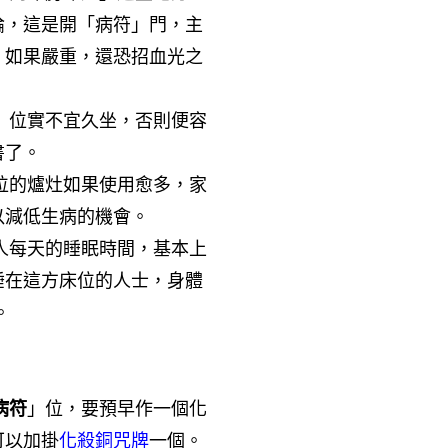
論，這是開「病符」門，主
，如果嚴重，還恐招血光之
」位實不宜久坐，否則便容
書了。
位的爐灶如果使用愈多，家
以減低生病的機會。
人每天的睡眠時間，基本上
睡在這方床位的人士，身體
。
病符
」位，要預早作一個化
可以加掛
化殺銅咒牌
一個。