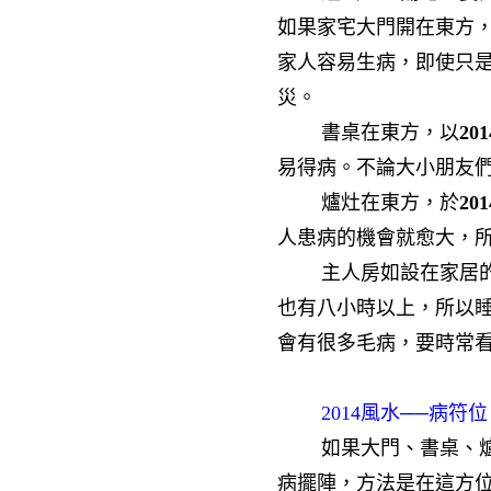
如果家宅大門開在東方
家人容易生病，即使只
災。
書桌在東方，以
201
易得病。不論大小朋友
爐灶在東方，於
201
人患病的機會就愈大，
主人房如設在家居的
也有八小時以上，所以
會有很多毛病，要時常看
2014風水──病符位
如果大門、書桌、爐灶
病擺陣，方法是在這方