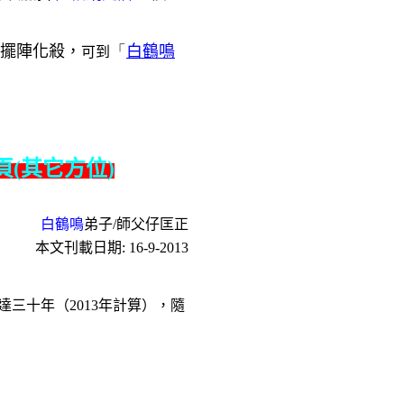
擺陣化殺，
「
白鶴鳴
可到
(其它方位)
白鶴鳴
弟子/師父仔匡正
本文刊載日期: 16-9-2013
三十年（2013年計算），隨