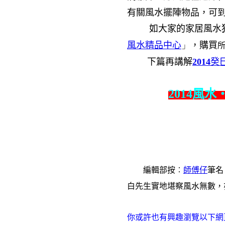
有關風水擺陣物品，可
如大家的家居風水
風水精品中心
」
，購買
下篇再講解
2014
癸
2014
風水
編輯部按︰
師傅仔
筆名
白先生實地堪察風水無數，
你或許也有興趣瀏覽以下網